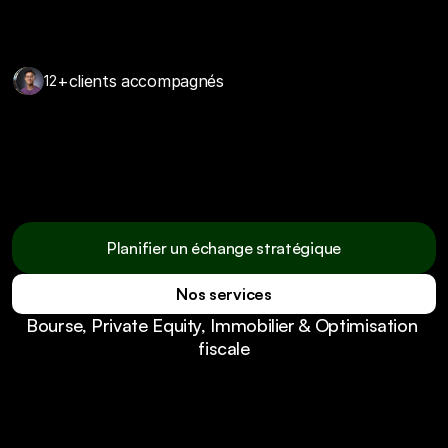
+
clients accompagnés
12
Nous ne réinventons pas la finance.  
Nous la rendons enfin claire, utile et 
maîtrisée.
Planifier un échange stratégique
Nos services
Planifier un échange stratégique
Bourse, Private Equity, Immobilier & Optimisation 
Nos services
fiscale