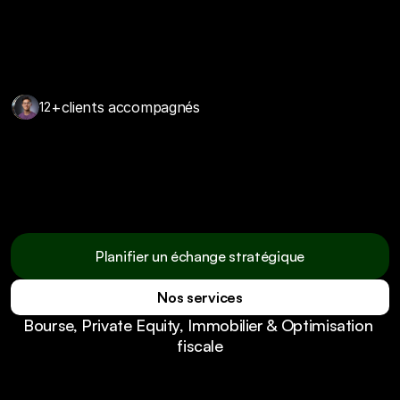
+
clients accompagnés
12
Nous ne réinventons pas la finance.  
Nous la rendons enfin claire, utile et 
maîtrisée.
Planifier un échange stratégique
Nos services
Planifier un échange stratégique
Bourse, Private Equity, Immobilier & Optimisation 
Nos services
fiscale