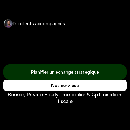
+
clients accompagnés
12
Nous ne réinventons pas la finance.  
Nous la rendons enfin claire, utile et 
maîtrisée.
Planifier un échange stratégique
Nos services
Planifier un échange stratégique
Bourse, Private Equity, Immobilier & Optimisation 
Nos services
fiscale