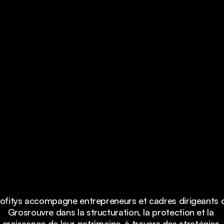
 réinventons pas la 
endons enfin claire, 
maîtrisée.
ofitys accompagne entrepreneurs et cadres dirigeants d
Grosrouvre dans la structuration, la protection et la 
croissance de leur patrimoine, à travers des stratégies 