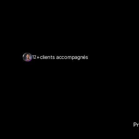
+
clients accompagnés
12
Nous ne
Nous la r
Pr