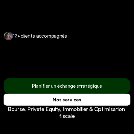
+
clients accompagnés
12
Nous ne réinventons pas la finance.  
Nous la rendons enfin claire, utile et 
maîtrisée.
Planifier un échange stratégique
Nos services
Planifier un échange stratégique
Bourse, Private Equity, Immobilier & Optimisation 
Nos services
fiscale