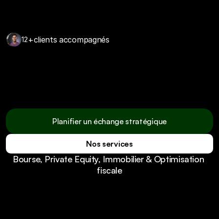
+
clients accompagnés
12
Nous ne réinventons pas la finance.  
Nous la rendons enfin claire, utile et 
maîtrisée.
Planifier un échange stratégique
Nos services
Planifier un échange stratégique
Bourse, Private Equity, Immobilier & Optimisation 
Nos services
fiscale