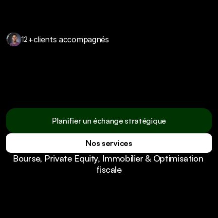
+
clients accompagnés
12
Nous ne réinventons pas la finance.  
Nous la rendons enfin claire, utile et 
maîtrisée.
Planifier un échange stratégique
Nos services
Planifier un échange stratégique
Bourse, Private Equity, Immobilier & Optimisation 
Nos services
fiscale