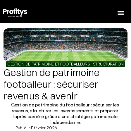
Nos expertises
Nos services & solutions
GESTION DE PATRIMOINE ET FOOTBALLEURS
STRUCTURATION
Ressources
Gestion de patrimoine 
Calculette d'épargne
footballeur : sécuriser 
Contact
revenus & avenir
Gestion de patrimoine du footballeur : sécuriser les 
revenus, structurer les investissements et préparer 
l’après‑carrière grâce à une stratégie patrimoniale 
Contact
Publié le
11 février 2026