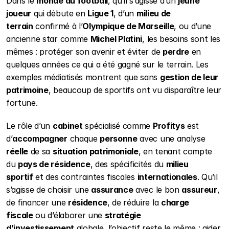
Dans le 
monde du football
, qu’il s’agisse d’un 
jeune 
joueur
 qui débute en 
Ligue 1
, d’un 
milieu de 
terrain
 confirmé à l’
Olympique de Marseille
, ou d’une 
ancienne star comme 
Michel Platini
, les besoins sont les 
mêmes : protéger son avenir et éviter de 
perdre
 en 
quelques années ce qui a été gagné sur le terrain. Les 
exemples médiatisés montrent que sans 
gestion de leur 
patrimoine
, beaucoup de sportifs ont vu disparaître leur 
fortune.
Le rôle d’un 
cabinet
 spécialisé comme 
Profitys
 est 
d’
accompagner
 chaque 
personne
 avec une analyse 
réelle
 de sa 
situation patrimoniale
, en tenant compte 
du 
pays de résidence
, des spécificités du 
milieu 
sportif
 et des contraintes fiscales 
internationales
. Qu’il 
s’agisse de choisir une 
assurance
 avec le bon 
assureur
, 
de financer une 
résidence
, de réduire la 
charge 
fiscale
 ou d’élaborer une 
stratégie 
d’investissement
 globale, l’objectif reste le même : aider 