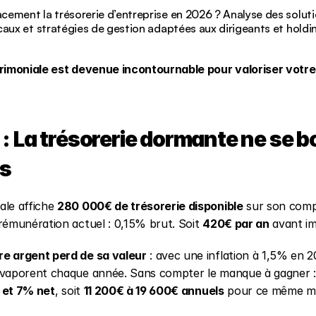
ement la trésorerie d’entreprise en 2026 ? Analyse des solutio
caux et stratégies de gestion adaptées aux dirigeants et holdi
s
trimoniale est devenue incontournable pour valoriser votre
: La trésorerie dormante ne se bo
ps
le affiche 
280 000€ de trésorerie disponible
 sur son comp
rémunération actuel : 0,15% brut. Soit 
420€ par an
 avant im
e argent perd de sa valeur
 : avec une inflation à 1,5% en 2
'évaporent chaque année. Sans compter le manque à gagner :
et 7% net
, soit 
11 200€ à 19 600€ annuels
 pour ce même m