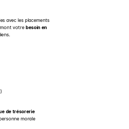
les avec les placements 
 amont votre 
besoin en 
iens.
)
ue de trésorerie 
personne morale 