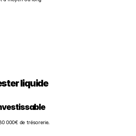
ester liquide
investissable
0 000€ de trésorerie. 