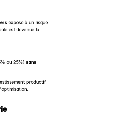
iers
 expose à un risque 
pale est devenue la 
15% ou 25%) 
sans 
estissement productif. 
optimisation.
e 