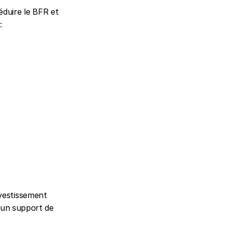
duire le BFR et 
:
vestissement 
 un support de 