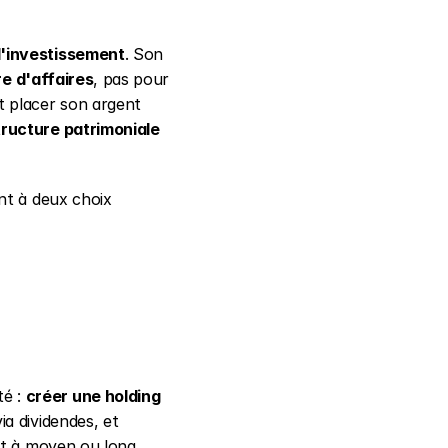
d'investissement
. Son 
re d'affaires
, pas pour 
 placer son argent 
ructure patrimoniale 
nt à deux choix 
é : 
créer une holding 
a dividendes, et 
nt à moyen ou long 