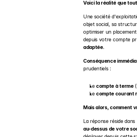
Voici la réalité que tou
Une société d'exploita
objet social, sa structu
optimiser un placement 
depuis votre compte pr
adaptée
.
Conséquence immédiat
prudentiels :
Le 
compte à terme
 
Le 
compte courant 
Mais alors, comment vr
La réponse réside dans
au-dessus de votre soc
déployer depuis cette s