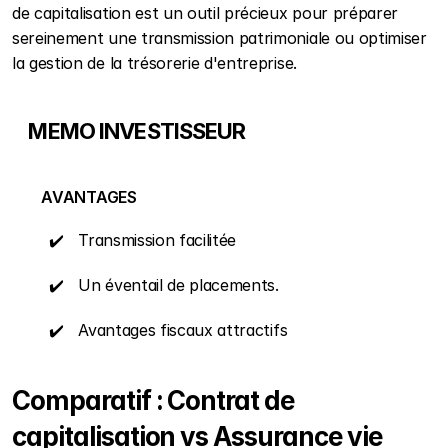
de capitalisation est un outil précieux pour préparer 
sereinement une transmission patrimoniale ou optimiser 
la gestion de la trésorerie d'entreprise.
    MEMO INVESTISSEUR            
        AVANTAGES                                                         
        ✔️   Transmission facilitée                         
        ✔️   Un éventail de placements.               
        ✔️   Avantages fiscaux attractifs  
Comparatif : Contrat de 
capitalisation vs Assurance vie