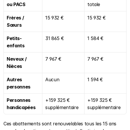
ou PACS
totale
Frères / 
15 932 €
15 932 €
Sœurs
Petits-
31 865 €
1 584 €
enfants
Neveux / 
7 967 €
7 967 €
Nièces
Autres 
Aucun
1 594 €
personnes
Personnes 
+159 325 € 
+159 325 € 
handicapées
supplémentaire
supplémentaire
Ces abattements sont renouvelables tous les 15 ans 