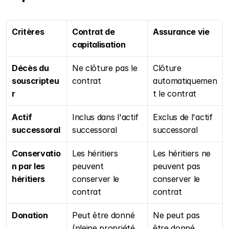
Critères
Contrat de 
Assurance vie
capitalisation
Décès du 
Ne clôture pas le 
Clôture 
souscripteu
contrat
automatiquemen
r
t le contrat
Actif 
Inclus dans l'actif 
Exclus de l'actif 
successoral
successoral
successoral
Conservatio
Les héritiers 
Les héritiers ne 
n par les 
peuvent 
peuvent pas 
héritiers
conserver le 
conserver le 
contrat
contrat
Donation
Peut être donné 
Ne peut pas 
(pleine propriété 
être donné